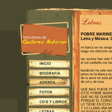
POBRE MARIN
Letra y Música:
mi barca se vio atra
luego me ofreciste se
las noches han sido 
el sol caribeño me ha
bendición ha sido est
preso en la blanca e
de tu amor en esta p
de sol y de luna
QUE MAS PUEDE P
ESTE POBRE MAR
QUE NO SE QUIERE
PORQUE EL CORA
LO TIENE EN ESTA
Y LO LLAMA UNA M
DICIENDOLE NO TE