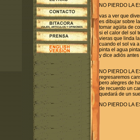
NO PIERDO LA
vas a ver que dive
es dibujar sobre l
tomar agüita de c
si el calor del sol
vieras que linda la
cuando el sol va 
pinta el agua pinta
y dice adiós antes
NO PIERDO LA E
regresaremos can
pero alegres de h
de recuerdo un ca
quedará de un su
NO PIERDO LA E