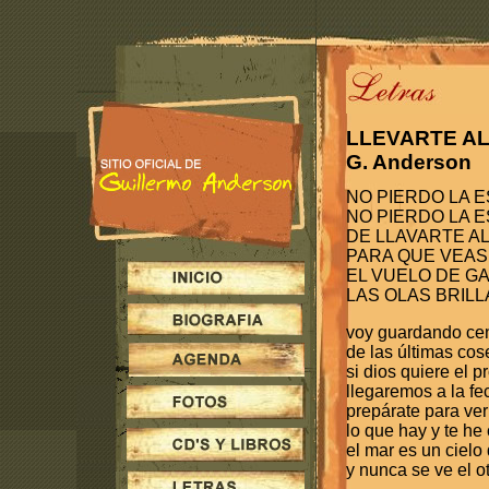
LLEVARTE A
G. Anderson
NO PIERDO LA 
NO PIERDO LA 
DE LLAVARTE A
PARA QUE VEAS
EL VUELO DE G
LAS OLAS BRIL
voy guardando cen
de las últimas co
si dios quiere el 
llegaremos a la fe
prepárate para ver
lo que hay y te he
el mar es un cielo
y nunca se ve el o