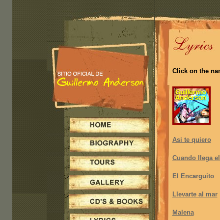
Click on the nam
Asi te quiero
Cuando llega el
El Encarguito
Llevarte al mar
Malena