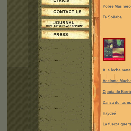
Pobre Marinero
Te Soñaba
A la leche mate
Adelante Much
Cipota de Barri
Danz
a de las e
H
aydeé
L
a fuerza que t