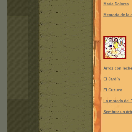
María Dolores
Memorí
a de la 
Arroz con lech
El Jardín
El Cuzuco
La morada del 
Sembrar un árb