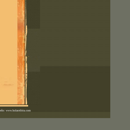
ño: www.holaceibita.com